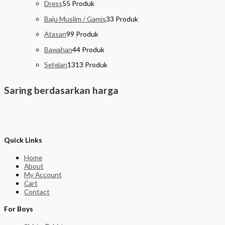
Dress
5
5 Produk
Baju Muslim / Gamis
3
3 Produk
Atasan
9
9 Produk
Bawahan
4
4 Produk
Setelan
13
13 Produk
Saring berdasarkan harga
Quick Links
Home
About
My Account
Cart
Contact
For Boys