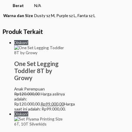
Berat
N/A
Warna dan Size
Dusty sz M, Purple sz L, Fanta sz L
Produk Terkait
Diskon!
One Set Legging
Toddler 8T by
Growy
Anak Perempuan
Rp
120.000,00
Harga aslinya
adalah:
Rp120.000,00.
Rp
99.000,00
Harga
saat ini adalah: Rp99.000,00.
Diskon!