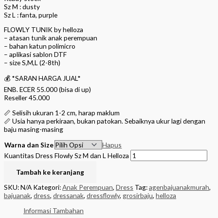
Sz M : dusty
Sz L : fanta, purple
FLOWLY TUNIK by helloza
– atasan tunik anak perempuan
– bahan katun polimicro
– aplikasi sablon DTF
– size S,M,L (2-8th)
💰 *SARAN HARGA JUAL*
ENB. ECER 55.000 (bisa di up)
Reseller 45.000
📏 Selisih ukuran 1-2 cm, harap maklum
📏 Usia hanya perkiraan, bukan patokan. Sebaiknya ukur lagi dengan
baju masing-masing
Warna dan Size
Hapus
Kuantitas Dress Flowly Sz M dan L Helloza
Tambah ke keranjang
SKU:
N/A
Kategori:
Anak Perempuan
,
Dress
Tag:
agenbajuanakmurah
,
bajuanak
,
dress
,
dressanak
,
dressflowly
,
grosirbaju
,
helloza
Informasi Tambahan