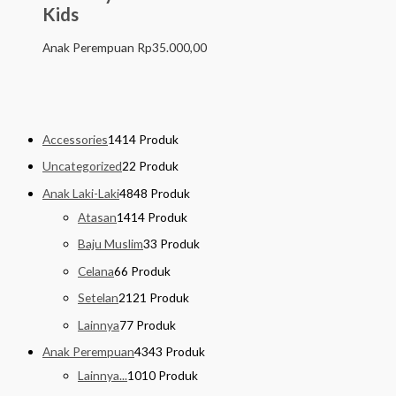
Kids
Anak Perempuan
Rp
35.000,00
Accessories
14
14 Produk
Uncategorized
2
2 Produk
Anak Laki-Laki
48
48 Produk
Atasan
14
14 Produk
Baju Muslim
3
3 Produk
Celana
6
6 Produk
Setelan
21
21 Produk
Lainnya
7
7 Produk
Anak Perempuan
43
43 Produk
Lainnya...
10
10 Produk