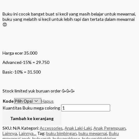
Buku ini cocok banget buat si kecil yang masih belajar untuk mewarnai,
buku yang melatih si kecil untuk lebih rapi dan tertata dalam mewarnai
😍
Harga ecer 35.000
Advanced-15% = 29.750
Basic-10% = 31.500
Stock limited yuk buruan order 🥳🥳🥳
Kode
Hapus
Kuantitas Buku mega coloring
Tambah ke keranjang
SKU:
N/A
Kategori:
Accessories
,
Anak Laki-Laki
,
Anak Perempuan
,
Lainnya
,
Lainnya...
Tag:
buku bimbingan
,
buku mewarnai
,
Buku
mewarnai anak
,
bukuanak
,
bukuanakkece
,
bukuanakkekinian