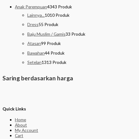
Anak Perempuan
43
43 Produk
Lainnya...
10
10 Produk
Dress
5
5 Produk
Baju Muslim / Gamis
3
3 Produk
Atasan
9
9 Produk
Bawahan
4
4 Produk
Setelan
13
13 Produk
Saring berdasarkan harga
Quick Links
Home
About
My Account
Cart