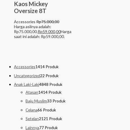
Kaos Mickey
Oversize 8T
Accessories
Rp
75.000,00
Harga aslinya adalah:
Rp75.000,00.
Rp
59.000,00
Harga
saat ini adalah: Rp59.000,00.
Accessories
14
14 Produk
Uncategorized
2
2 Produk
Anak Laki-Laki
48
48 Produk
Atasan
14
14 Produk
Baju Muslim
3
3 Produk
Celana
6
6 Produk
Setelan
21
21 Produk
Lainnya
7
7 Produk