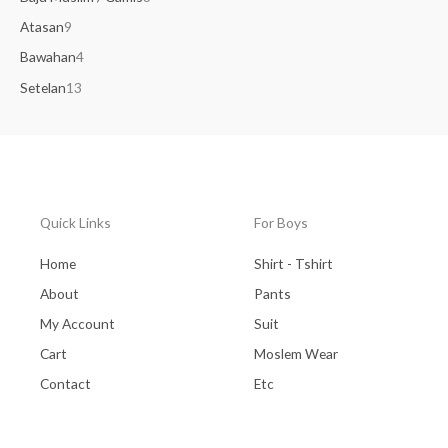
Atasan
9
Bawahan
4
Setelan
13
Quick Links
For Boys
Home
Shirt - Tshirt
About
Pants
My Account
Suit
Cart
Moslem Wear
Contact
Etc