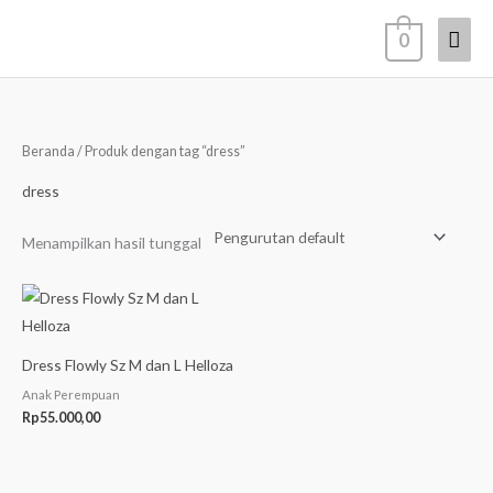
Lewati
Men
0
ke
konten
Uta
Beranda
/ Produk dengan tag “dress”
dress
Menampilkan hasil tunggal
Dress Flowly Sz M dan L Helloza
Anak Perempuan
Rp
55.000,00