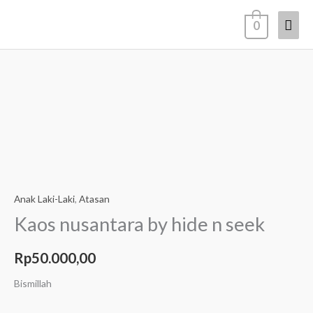
Lewati
Men
0
ke
konten
Uta
Kuantitas
Kaos
nusantara
by
hide
n
Anak Laki-Laki
,
Atasan
seek
Kaos nusantara by hide n seek
Rp
50.000,00
Bismillah