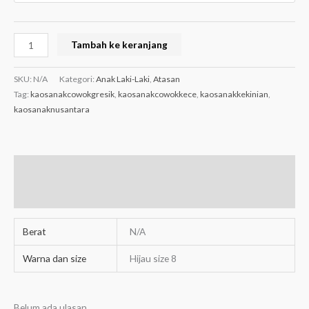
Tambah ke keranjang
SKU:
N/A
Kategori:
Anak Laki-Laki
,
Atasan
Tag:
kaosanakcowokgresik
,
kaosanakcowokkece
,
kaosanakkekinian
,
kaosanaknusantara
Informasi Tambahan
Ulasan (0)
Berat
N/A
Warna dan size
Hijau size 8
Belum ada ulasan.