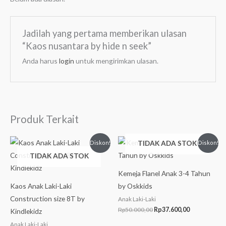
Jadilah yang pertama memberikan ulasan
“Kaos nusantara by hide n seek”
Anda harus
login
untuk mengirimkan ulasan.
Produk Terkait
Harga
Harga
Harga
Harga
TIDAK ADA STOK
Diskon!
Diskon!
aslinya
saat
aslinya
saat
TIDAK ADA STOK
adalah:
ini
adalah:
ini
Rp40.000,00.
adalah:
Rp50.000,00.
adalah:
Rp31.400,00.
Rp37.600,00
Kemeja Flanel Anak 3-4 Tahun
Kaos Anak Laki-Laki
by Oskkids
Construction size 8T by
Anak Laki-Laki
Rp
50.000,00
Rp
37.600,00
Kindlekidz
Anak Laki-Laki