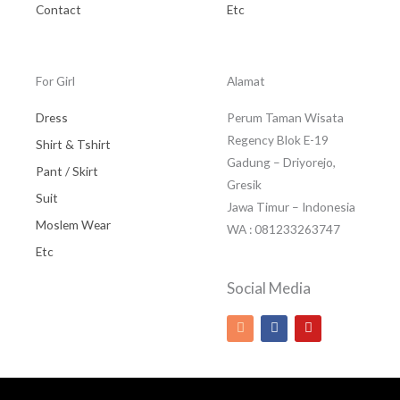
Contact
Etc
For Girl
Alamat
Dress
Perum Taman Wisata
Regency Blok E-19
Shirt & Tshirt
Gadung – Driyorejo,
Pant / Skirt
Gresik
Suit
Jawa Timur – Indonesia
Moslem Wear
WA : 081233263747
Etc
Social Media
I
F
Y
n
a
o
s
c
u
t
e
t
a
b
u
g
o
b