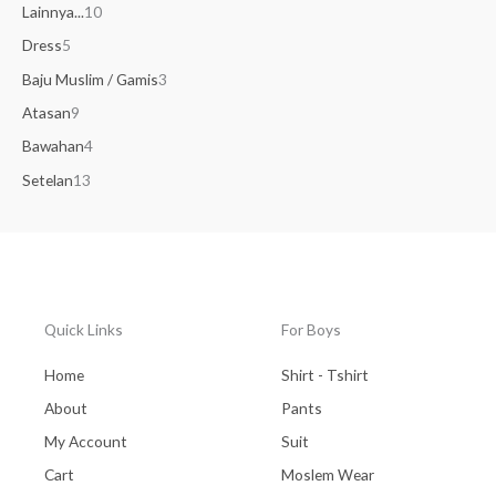
Lainnya...
10
Dress
5
Baju Muslim / Gamis
3
Atasan
9
Bawahan
4
Setelan
13
Quick Links
For Boys
Home
Shirt - Tshirt
About
Pants
My Account
Suit
Cart
Moslem Wear