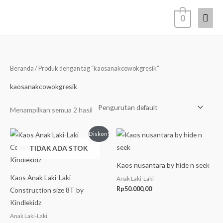
Lewati
Men
0
ke
konten
Uta
Beranda
/ Produk dengan tag “kaosanakcowokgresik”
kaosanakcowokgresik
Menampilkan semua 2 hasil
Harga
Harga
Diskon!
aslinya
saat
TIDAK ADA STOK
adalah:
ini
Rp40.000,00.
adalah:
Rp31.400,00.
Kaos nusantara by hide n seek
Kaos Anak Laki-Laki
Anak Laki-Laki
Rp
50.000,00
Construction size 8T by
Kindlekidz
Anak Laki-Laki