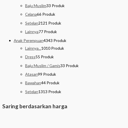
Baju Muslim
3
3 Produk
Celana
6
6 Produk
Setelan
21
21 Produk
Lainnya
7
7 Produk
Anak Perempuan
43
43 Produk
Lainnya...
10
10 Produk
Dress
5
5 Produk
Baju Muslim / Gamis
3
3 Produk
Atasan
9
9 Produk
Bawahan
4
4 Produk
Setelan
13
13 Produk
Saring berdasarkan harga