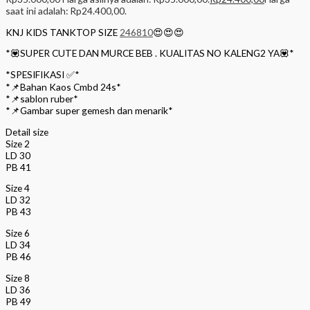
saat ini adalah: Rp24.400,00.
KNJ KIDS TANKTOP SIZE
246810
😍😍😍
*💟SUPER CUTE DAN MURCE BEB . KUALITAS NO KALENG2 YA💟*
*SPESIFIKASI ✅*
*📌Bahan Kaos Cmbd 24s*
*📌sablon ruber*
*📌Gambar super gemesh dan menarik*
Detail size
Size 2
LD 30
PB 41
Size 4
LD 32
PB 43
Size 6
LD 34
PB 46
Size 8
LD 36
PB 49