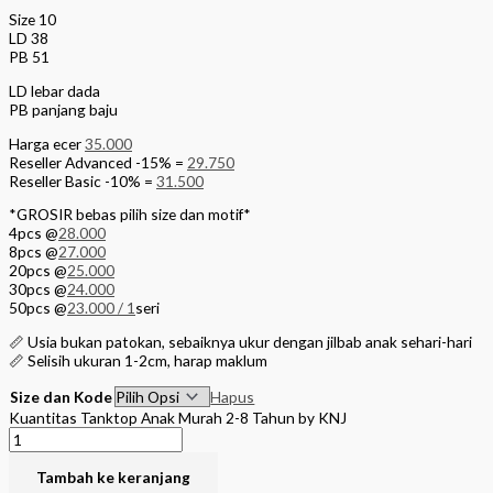
Size 10
LD 38
PB 51
LD lebar dada
PB panjang baju
Harga ecer
35.000
Reseller Advanced -15% =
29.750
Reseller Basic -10% =
31.500
*GROSIR bebas pilih size dan motif*
4pcs @
28.000
8pcs @
27.000
20pcs @
25.000
30pcs @
24.000
50pcs @
23.000 / 1
seri
📏 Usia bukan patokan, sebaiknya ukur dengan jilbab anak sehari-hari
📏 Selisih ukuran 1-2cm, harap maklum
Size dan Kode
Hapus
Kuantitas Tanktop Anak Murah 2-8 Tahun by KNJ
Tambah ke keranjang