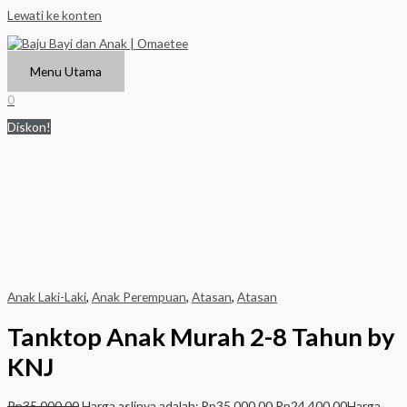
Lewati ke konten
Menu Utama
0
Diskon!
Anak Laki-Laki
,
Anak Perempuan
,
Atasan
,
Atasan
Tanktop Anak Murah 2-8 Tahun by
KNJ
Rp
35.000,00
Harga aslinya adalah: Rp35.000,00.
Rp
24.400,00
Harga