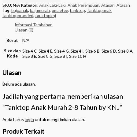
SKU:
N/A
Kategori:
Anak Laki-Laki
,
Anak Perempuan
,
Atasan
,
Atasan
Tag:
bajuanak
,
bajumurah
,
omaetee
,
tanktop
,
Tanktopanak
,
tanktopbranded
,
tanktopknj
Informasi Tambahan
Ulasan (0)
Berat
N/A
Size dan
Size 4 C, Size 4 E, Size 4 G, Size 4 I, Size 6 B, Size 6 D, Size 8 A,
Kode
Size 8 E, Size 8 G, Size 8 I, Size 10 H
Ulasan
Belum ada ulasan.
Jadilah yang pertama memberikan ulasan
“Tanktop Anak Murah 2-8 Tahun by KNJ”
Anda harus
login
untuk mengirimkan ulasan.
Produk Terkait