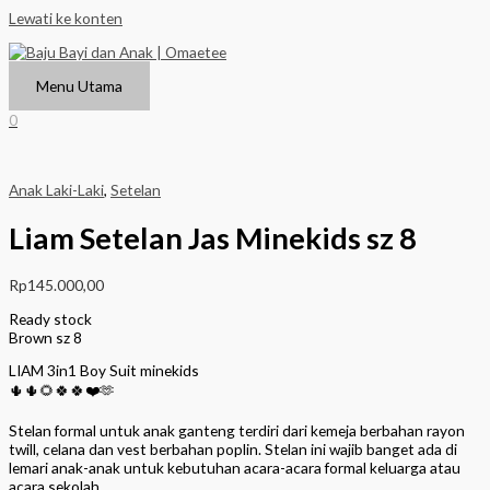
Lewati ke konten
Menu Utama
0
Anak Laki-Laki
,
Setelan
Liam Setelan Jas Minekids sz 8
Rp
145.000,00
Ready stock
Brown sz 8
LIAM 3in1 Boy Suit minekids
🌵🌵🌻🍀🍀❤️🫶
Stelan formal untuk anak ganteng terdiri dari kemeja berbahan rayon
twill, celana dan vest berbahan poplin. Stelan ini wajib banget ada di
lemari anak-anak untuk kebutuhan acara-acara formal keluarga atau
acara sekolah.