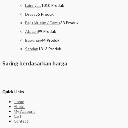
Lainnya...
10
10 Produk
Dress
5
5 Produk
Baju Muslim / Gamis
3
3 Produk
Atasan
9
9 Produk
Bawahan
4
4 Produk
Setelan
13
13 Produk
Saring berdasarkan harga
Quick Links
Home
About
My Account
Cart
Contact