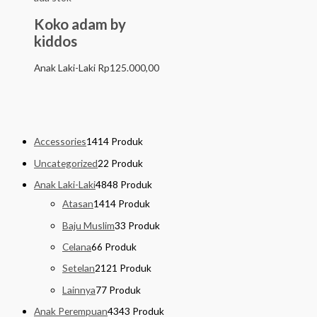
Koko adam by
kiddos
Anak Laki-Laki
Rp
125.000,00
Accessories
14
14 Produk
Uncategorized
2
2 Produk
Anak Laki-Laki
48
48 Produk
Atasan
14
14 Produk
Baju Muslim
3
3 Produk
Celana
6
6 Produk
Setelan
21
21 Produk
Lainnya
7
7 Produk
Anak Perempuan
43
43 Produk