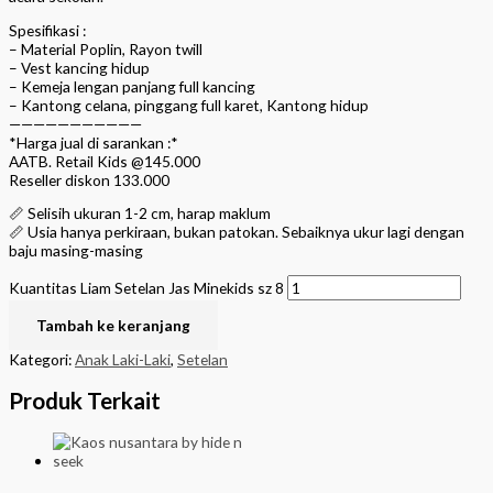
Spesifikasi :
– Material Poplin, Rayon twill
– Vest kancing hidup
– Kemeja lengan panjang full kancing
– Kantong celana, pinggang full karet, Kantong hidup
———————————
*Harga jual di sarankan :*
AATB. Retail Kids @145.000
Reseller diskon 133.000
📏 Selisih ukuran 1-2 cm, harap maklum
📏 Usia hanya perkiraan, bukan patokan. Sebaiknya ukur lagi dengan
baju masing-masing
Kuantitas Liam Setelan Jas Minekids sz 8
Tambah ke keranjang
Kategori:
Anak Laki-Laki
,
Setelan
Produk Terkait