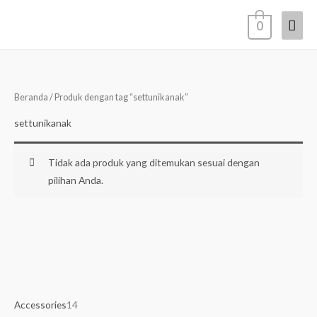
Lewati
Men
0
ke
konten
Uta
Beranda
/ Produk dengan tag “settunikanak”
settunikanak
Tidak ada produk yang ditemukan sesuai dengan
pilihan Anda.
5
6
9
7
1
2
1
4
1
3
1
2
4
4
3
Accessories
14