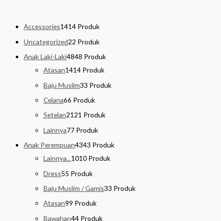
Accessories
14
14 Produk
Uncategorized
2
2 Produk
Anak Laki-Laki
48
48 Produk
Atasan
14
14 Produk
Baju Muslim
3
3 Produk
Celana
6
6 Produk
Setelan
21
21 Produk
Lainnya
7
7 Produk
Anak Perempuan
43
43 Produk
Lainnya...
10
10 Produk
Dress
5
5 Produk
Baju Muslim / Gamis
3
3 Produk
Atasan
9
9 Produk
Bawahan
4
4 Produk