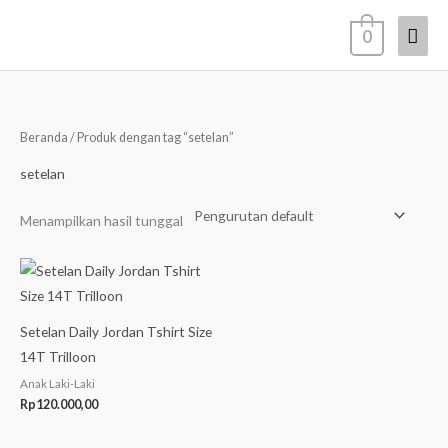
Lewati
Men
0
ke
konten
Uta
Beranda
/ Produk dengan tag “setelan”
setelan
Menampilkan hasil tunggal
Setelan Daily Jordan Tshirt Size
14T Trilloon
Anak Laki-Laki
Rp
120.000,00