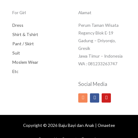
For Girl
Alamat
Dress
Perum Taman Wisata
Regency Blok E-19
Shirt & Tshirt
Gadung – Driyorejo,
Pant / Skirt
Gresik
Suit
Jawa Timur – Indonesia
Moslem Wear
WA : 081233263747
Etc
Social Media
I
F
Y
n
a
o
s
c
u
t
e
t
a
b
u
g
o
b
r
o
e
Copyright © 2026 Baju Bayi dan Anak | Omaetee
a
k
m