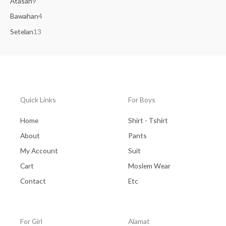
Atasan
9
Bawahan
4
Setelan
13
Quick Links
For Boys
Home
Shirt - Tshirt
About
Pants
My Account
Suit
Cart
Moslem Wear
Contact
Etc
For Girl
Alamat