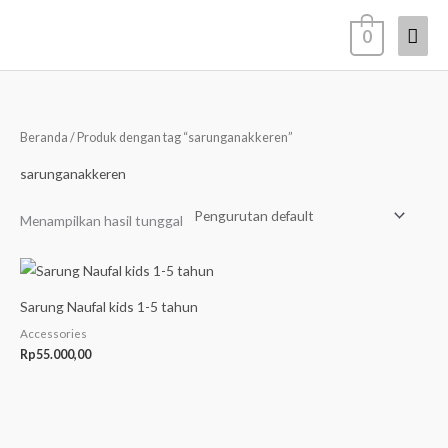
Lewati
Men
0
ke
konten
Uta
Beranda
/ Produk dengan tag “sarunganakkeren”
sarunganakkeren
Menampilkan hasil tunggal
Sarung Naufal kids 1-5 tahun
Accessories
Rp
55.000,00