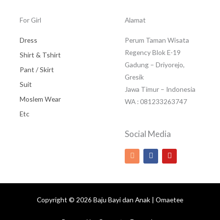
For Girl
Alamat
Dress
Perum Taman Wisata
Regency Blok E-19
Shirt & Tshirt
Gadung – Driyorejo,
Pant / Skirt
Gresik
Suit
Jawa Timur – Indonesia
Moslem Wear
WA : 081233263747
Etc
Social Media
I
F
Y
n
a
o
s
c
u
t
e
t
a
b
u
g
o
b
r
o
e
Copyright © 2026 Baju Bayi dan Anak | Omaetee
a
k
m