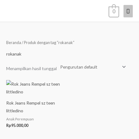
Lewati
Men
0
ke
konten
Uta
Beranda
/ Produk dengan tag “rokanak”
rokanak
Menampilkan hasil tunggal
Rok Jeans Rempel sz teen
littledino
Anak Perempuan
Rp
95.000,00