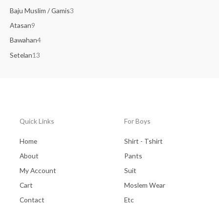
Baju Muslim / Gamis
3
Atasan
9
Bawahan
4
Setelan
13
Quick Links
For Boys
Home
Shirt - Tshirt
About
Pants
My Account
Suit
Cart
Moslem Wear
Contact
Etc