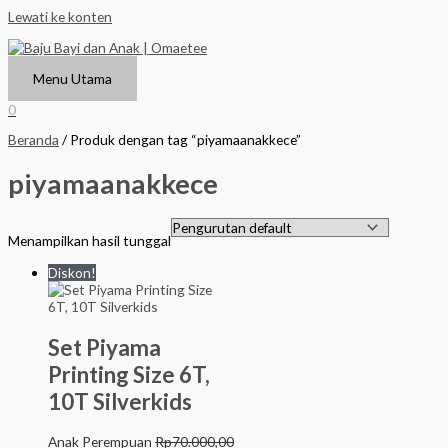
Lewati ke konten
Menu Utama
0
Beranda
/ Produk dengan tag “piyamaanakkece”
piyamaanakkece
Menampilkan hasil tunggal
Diskon!
Set Piyama
Printing Size 6T,
10T Silverkids
Anak Perempuan
Rp
70.000,00