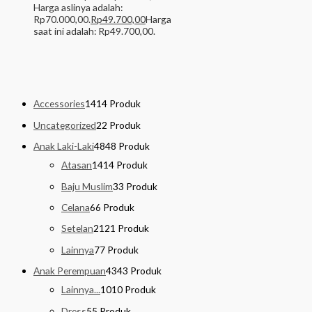
Harga aslinya adalah:
Rp70.000,00.
Rp
49.700,00
Harga
saat ini adalah: Rp49.700,00.
Accessories
14
14 Produk
Uncategorized
2
2 Produk
Anak Laki-Laki
48
48 Produk
Atasan
14
14 Produk
Baju Muslim
3
3 Produk
Celana
6
6 Produk
Setelan
21
21 Produk
Lainnya
7
7 Produk
Anak Perempuan
43
43 Produk
Lainnya...
10
10 Produk
Dress
5
5 Produk