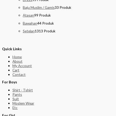
Baju Muslim / Gamis
3
3 Produk
Atasan
9
9 Produk
Bawahan
4
4 Produk
Setelan
13
13 Produk
Quick Links
Home
About
My Account
Cart
Contact
For Boys
Shirt - Tshirt
Pants
Suit
Moslem Wear
Etc
For Girl