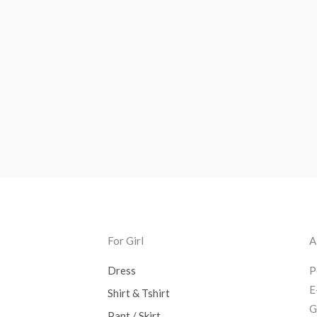
For Girl
A
Dress
P
E
Shirt & Tshirt
G
Pant / Skirt