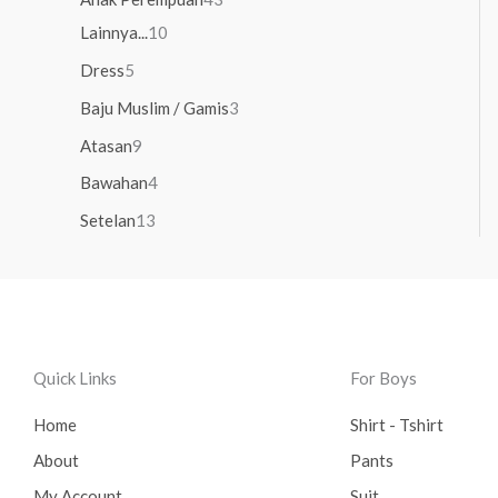
Lainnya...
10
Dress
5
Baju Muslim / Gamis
3
Atasan
9
Bawahan
4
Setelan
13
Quick Links
For Boys
Home
Shirt - Tshirt
About
Pants
My Account
Suit