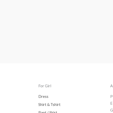
For Girl
A
Dress
P
E
Shirt & Tshirt
G
Pant / Skirt