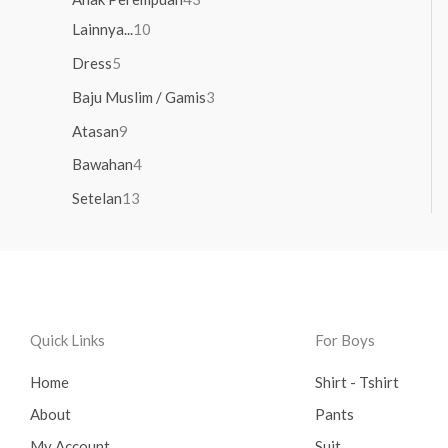
Lainnya...
10
Dress
5
Baju Muslim / Gamis
3
Atasan
9
Bawahan
4
Setelan
13
Quick Links
For Boys
Home
Shirt - Tshirt
About
Pants
My Account
Suit