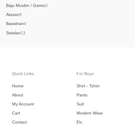
Baju Muslim / Gamis
3
Atasan
9
Bawahan
4
Setelan
13
Quick Links
For Boys
Home
Shirt - Tshirt
About
Pants
My Account
Suit
Cart
Moslem Wear
Contact
Etc