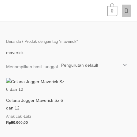
Lewati
Men
0
ke
konten
Uta
Beranda
/ Produk dengan tag “maverick”
maverick
Menampilkan hasil tunggal
Celana Jogger Maverick Sz 6
dan 12
Anak Laki-Laki
Rp
90.000,00