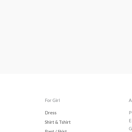
For Girl
A
Dress
P
E
Shirt & Tshirt
G
Pant / Skirt