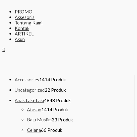
PROMO
Aksesoris
Tentang Kami
Kontak
ARTIKEL
Akun
0
Accessories
14
14 Produk
Uncategorized
2
2 Produk
Anak Laki-Laki
48
48 Produk
Atasan
14
14 Produk
Baju Muslim
3
3 Produk
Celana
6
6 Produk