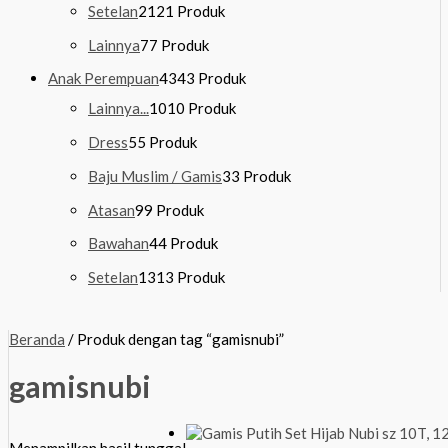
Setelan
21
21 Produk
Lainnya
7
7 Produk
Anak Perempuan
43
43 Produk
Lainnya...
10
10 Produk
Dress
5
5 Produk
Baju Muslim / Gamis
3
3 Produk
Atasan
9
9 Produk
Bawahan
4
4 Produk
Setelan
13
13 Produk
Beranda
/ Produk dengan tag “gamisnubi”
gamisnubi
Menampilkan hasil tunggal