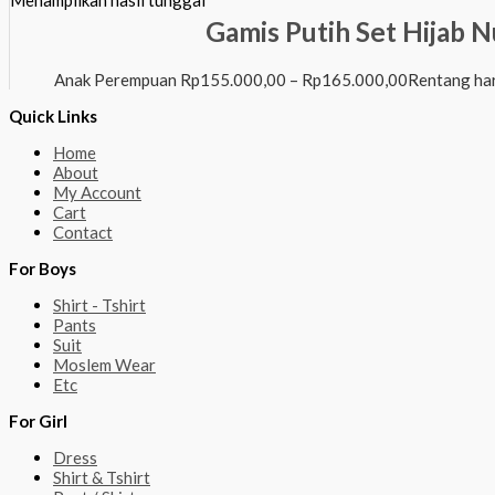
Gamis Putih Set Hijab N
Anak Perempuan
Rp
155.000,00
–
Rp
165.000,00
Rentang ha
Quick Links
Home
About
My Account
Cart
Contact
For Boys
Shirt - Tshirt
Pants
Suit
Moslem Wear
Etc
For Girl
Dress
Shirt & Tshirt