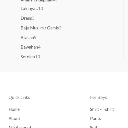
Lainnya...
10
Dress
5
Baju Muslim / Gamis
3
Atasan
9
Bawahan
4
Setelan
13
Quick Links
For Boys
Home
Shirt - Tshirt
About
Pants
My Account
Suit