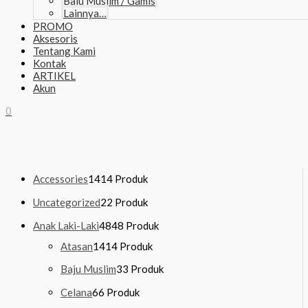
Baju Muslim / Gamis
Lainnya…
PROMO
Aksesoris
Tentang Kami
Kontak
ARTIKEL
Akun
0
Accessories
14
14 Produk
Uncategorized
2
2 Produk
Anak Laki-Laki
48
48 Produk
Atasan
14
14 Produk
Baju Muslim
3
3 Produk
Celana
6
6 Produk