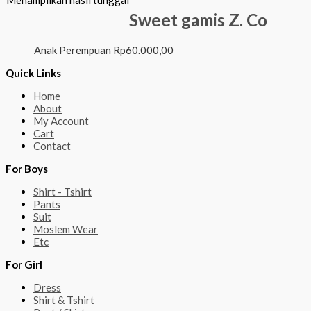
Sweet gamis Z. Co
Anak Perempuan
Rp
60.000,00
Quick Links
Home
About
My Account
Cart
Contact
For Boys
Shirt - Tshirt
Pants
Suit
Moslem Wear
Etc
For Girl
Dress
Shirt & Tshirt