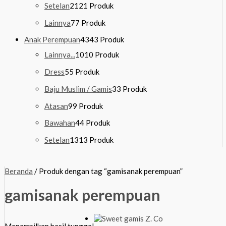
Setelan
21
21 Produk
Lainnya
7
7 Produk
Anak Perempuan
43
43 Produk
Lainnya...
10
10 Produk
Dress
5
5 Produk
Baju Muslim / Gamis
3
3 Produk
Atasan
9
9 Produk
Bawahan
4
4 Produk
Setelan
13
13 Produk
Beranda
/ Produk dengan tag “gamisanak perempuan”
gamisanak perempuan
Menampilkan hasil tunggal