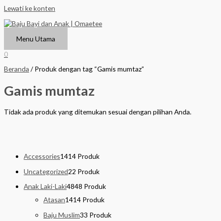
Lewati ke konten
Menu Utama
0
Beranda
/ Produk dengan tag “Gamis mumtaz”
Gamis mumtaz
Tidak ada produk yang ditemukan sesuai dengan pilihan Anda.
Accessories
14
14 Produk
Uncategorized
2
2 Produk
Anak Laki-Laki
48
48 Produk
Atasan
14
14 Produk
Baju Muslim
3
3 Produk