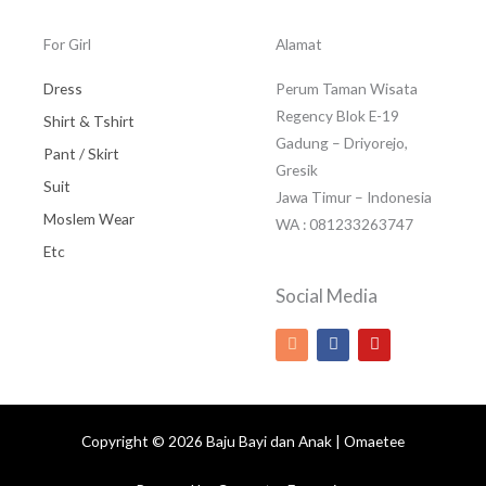
For Girl
Alamat
Dress
Perum Taman Wisata
Regency Blok E-19
Shirt & Tshirt
Gadung – Driyorejo,
Pant / Skirt
Gresik
Suit
Jawa Timur – Indonesia
Moslem Wear
WA : 081233263747
Etc
Social Media
I
F
Y
n
a
o
s
c
u
t
e
t
a
b
u
g
o
b
r
o
e
Copyright © 2026 Baju Bayi dan Anak | Omaetee
a
k
m