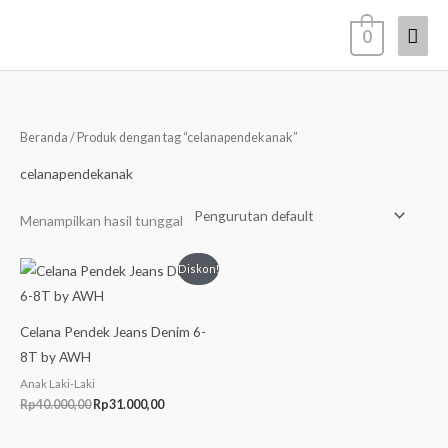
Lewati
Men
0
ke
konten
Uta
Beranda
/ Produk dengan tag “celanapendekanak”
celanapendekanak
Menampilkan hasil tunggal
Harga
Harga
Diskon!
aslinya
saat
adalah:
ini
Rp40.000,00.
adalah:
Rp31.000,00.
Celana Pendek Jeans Denim 6-
8T by AWH
Anak Laki-Laki
Rp
40.000,00
Rp
31.000,00