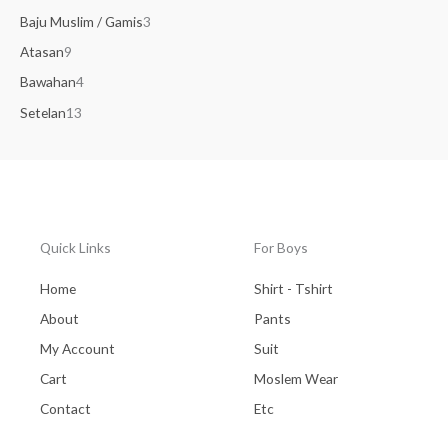
Baju Muslim / Gamis
3
Atasan
9
Bawahan
4
Setelan
13
Quick Links
For Boys
Home
Shirt - Tshirt
About
Pants
My Account
Suit
Cart
Moslem Wear
Contact
Etc