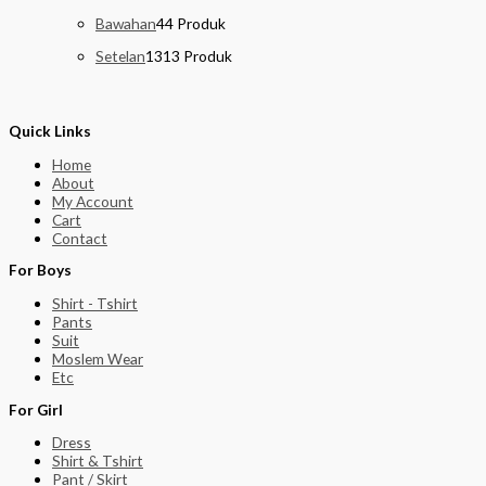
Bawahan
4
4 Produk
Setelan
13
13 Produk
Quick Links
Home
About
My Account
Cart
Contact
For Boys
Shirt - Tshirt
Pants
Suit
Moslem Wear
Etc
For Girl
Dress
Shirt & Tshirt
Pant / Skirt