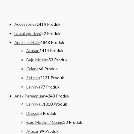
Accessories
14
14 Produk
Uncategorized
2
2 Produk
Anak Laki-Laki
48
48 Produk
Atasan
14
14 Produk
Baju Muslim
3
3 Produk
Celana
6
6 Produk
Setelan
21
21 Produk
Lainnya
7
7 Produk
Anak Perempuan
43
43 Produk
Lainnya...
10
10 Produk
Dress
5
5 Produk
Baju Muslim / Gamis
3
3 Produk
Atasan
9
9 Produk