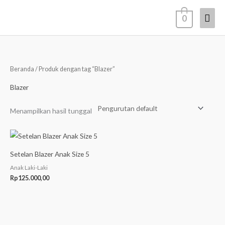
Lewati
Men
0
ke
konten
Uta
Beranda
/ Produk dengan tag “Blazer”
Blazer
Menampilkan hasil tunggal
Setelan Blazer Anak Size 5
Anak Laki-Laki
Rp
125.000,00