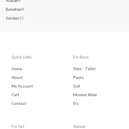
Atasan
9
Bawahan
4
Setelan
13
Quick Links
For Boys
Home
Shirt - Tshirt
About
Pants
My Account
Suit
Cart
Moslem Wear
Contact
Etc
For Girl
Alamat