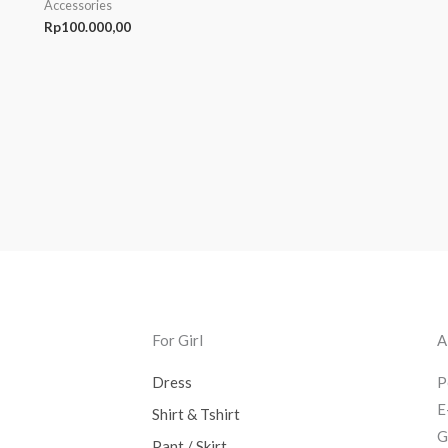
Accessories
Rp
100.000,00
For Girl
A
Dress
P
E
Shirt & Tshirt
G
Pant / Skirt