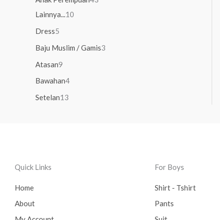
Lainnya...
10
Dress
5
Baju Muslim / Gamis
3
Atasan
9
Bawahan
4
Setelan
13
Quick Links
For Boys
Home
Shirt - Tshirt
About
Pants
My Account
Suit