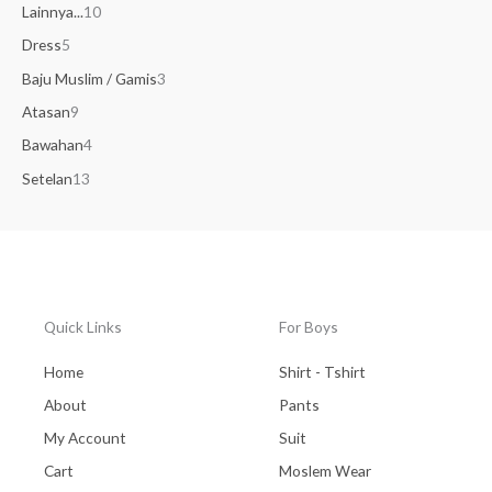
Lainnya...
10
Dress
5
Baju Muslim / Gamis
3
Atasan
9
Bawahan
4
Setelan
13
Quick Links
For Boys
Home
Shirt - Tshirt
About
Pants
My Account
Suit
Cart
Moslem Wear