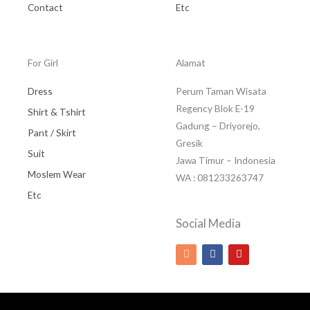
Contact
Etc
For Girl
Alamat
Dress
Perum Taman Wisata
Regency Blok E-19
Shirt & Tshirt
Gadung – Driyorejo,
Pant / Skirt
Gresik
Suit
Jawa Timur – Indonesia
Moslem Wear
WA : 081233263747
Etc
Social Media
I
F
Y
n
a
o
s
c
u
t
e
t
a
b
u
g
o
b