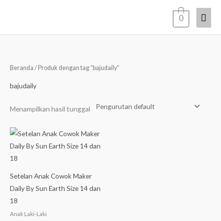
Lewati
Men
0
ke
konten
Uta
Beranda
/ Produk dengan tag “bajudaily”
bajudaily
Menampilkan hasil tunggal
Setelan Anak Cowok Maker
Daily By Sun Earth Size 14 dan
18
Anak Laki-Laki