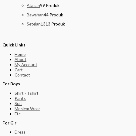
Atasan
9
9 Produk
Bawahan
4
4 Produk
Setelan
13
13 Produk
Quick Links
Home
About
My Account
Cart
Contact
For Boys
Shirt - Tshirt
Pants
Suit
Moslem Wear
Etc
For Girl
Dress