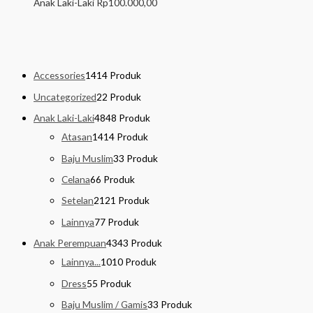
Anak Laki-Laki
Rp
100.000,00
Accessories
14
14 Produk
Uncategorized
2
2 Produk
Anak Laki-Laki
48
48 Produk
Atasan
14
14 Produk
Baju Muslim
3
3 Produk
Celana
6
6 Produk
Setelan
21
21 Produk
Lainnya
7
7 Produk
Anak Perempuan
43
43 Produk
Lainnya...
10
10 Produk
Dress
5
5 Produk
Baju Muslim / Gamis
3
3 Produk