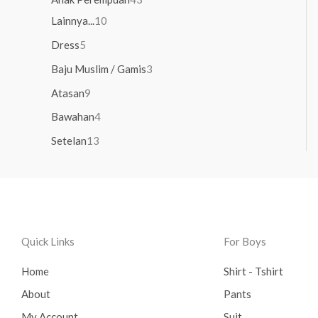
Lainnya...
10
Dress
5
Baju Muslim / Gamis
3
Atasan
9
Bawahan
4
Setelan
13
Quick Links
For Boys
Home
Shirt - Tshirt
About
Pants
My Account
Suit