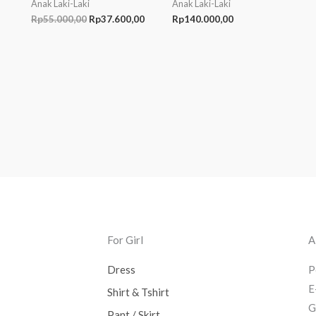
Anak Laki-Laki
Anak Laki-Laki
Rp
55.000,00
Rp
37.600,00
Rp
140.000,00
For Girl
A
Dress
P
E
Shirt & Tshirt
G
Pant / Skirt