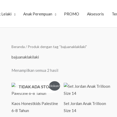
 Lelaki
Anak Perempuan
PROMO
Aksesoris
Te
Beranda
/ Produk dengan tag “bajuanaklakilaki”
bajuanaklakilaki
Menampilkan semua 2 hasil
Harga
Harga
Diskon!
TIDAK ADA STOK
aslinya
saat
adalah:
ini
Rp55.000,00.
adalah:
Rp37.600,00.
Kaos Honestkids Palestine
Set Jordan Anak Trilloon
6-8 Tahun
Size 14